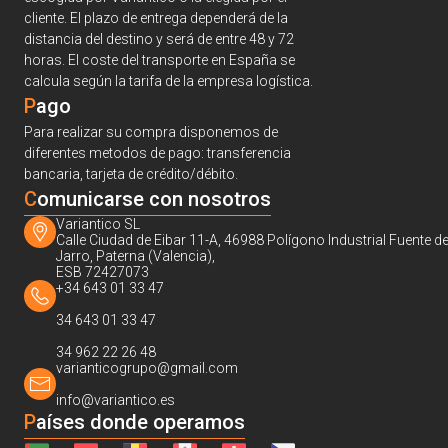
cliente. El plazo de entrega dependerá de la
distancia del destino y será de entre 48 y 72
horas. El coste del transporte en España se
calcula según la tarifa de la empresa logística.
Pago
Para realizar su compra disponemos de
diferentes metodos de pago: transferencia
bancaria, tarjeta de crédito/débito.
C
omunicarse con nosotros
Variantico SL
Calle Ciudad de Eibar 11-A, 46988 Polígono Industrial Fuente de
Jarro, Paterna (Valencia),
ESB 72427073
+34 643 01 33 47
34 643 01 33 47
34 962 22 26 48
varianticogrupo@gmail.com
info@variantico.es
Países donde operamos