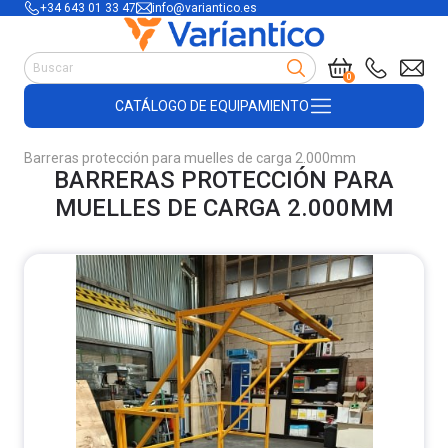
+34 643 01 33 47
info@variantico.es
Manutención
0
Accesorios para carretillas
CATÁLOGO DE EQUIPAMIENTO
Útiles de almacén
Útiles de construcción
Barreras protección para muelles de carga 2.000mm
Productos de plástico y madera
BARRERAS PROTECCIÓN PARA
Encofrado
MUELLES DE CARGA 2.000MM