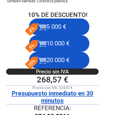
También llamado: Colectora plástica.
10% DE DESCUENTO!
5 000 €
10 000 €
20 000 €
Precio sin IVA
268,57 €
Precio con IVA:
324,97 €
Presupuesto inmediato en 30
minutos
REFERENCIA: