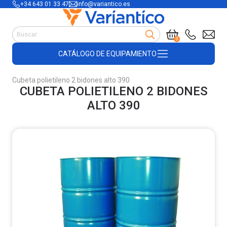
+34 643 01 33 47
info@variantico.es
Manutención
0
Accesorios para carretillas
CATÁLOGO DE EQUIPAMIENTO
Útiles de almacén
Útiles de construcción
Cubeta polietileno 2 bidones alto 390
Productos de plástico y madera
CUBETA POLIETILENO 2 BIDONES
Encofrado
ALTO 390