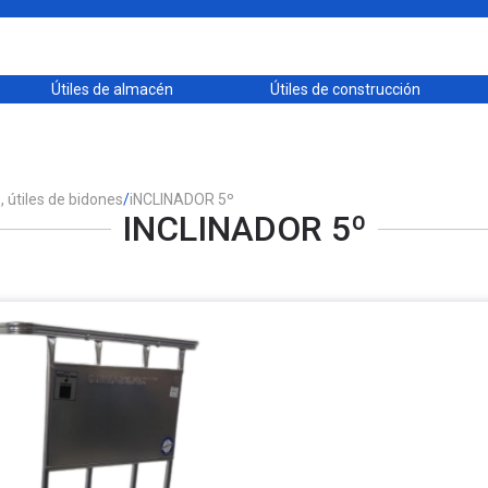
Útiles de almacén
Útiles de construcción
 útiles de bidones
/
iNCLINADOR 5º
INCLINADOR 5º