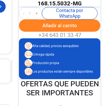
168.15.5032-MG
Contacta por
-
+
WhatsApp
Añadir al carrito
+34 643 01 33 47
Alta calidad, precios asequibles
Entrega rápida
Producción propia
Los productos están siempre disponibles
OFERTAS QUE PUEDEN
SER IMPORTANTES