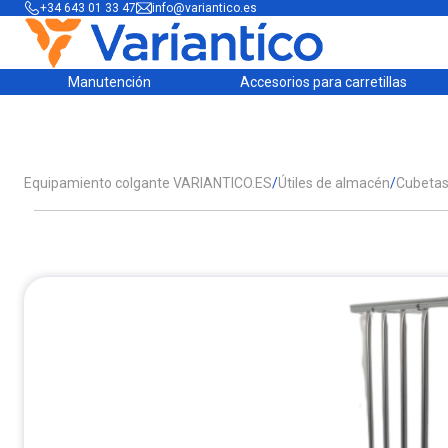
+34 643 01 33 47
info@variantico.es
Manutención
Accesorios para carretillas
Equipamiento colgante VARIANTICO.ES
/
Útiles de almacén
/
Cubetas,