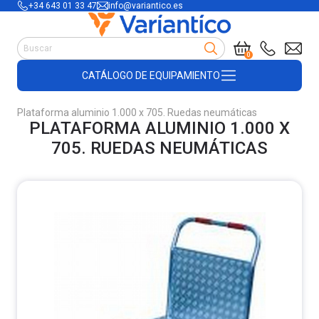
+34 643 01 33 47
info@variantico.es
Manutención
0
Accesorios para carretillas
CATÁLOGO DE EQUIPAMIENTO
Útiles de almacén
Útiles de construcción
Plataforma aluminio 1.000 x 705. Ruedas neumáticas
Productos de plástico y madera
PLATAFORMA ALUMINIO 1.000 X
Encofrado
705. RUEDAS NEUMÁTICAS