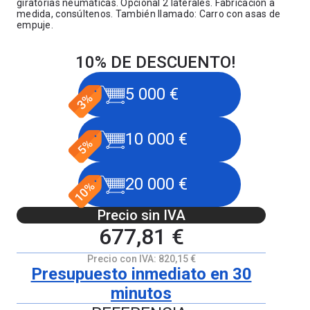
giratórias neumáticas. Opcional 2 laterales. Fabricación a
medida, consúltenos. También llamado: Carro con asas de
empuje.
10% DE DESCUENTO!
5 000 €
10 000 €
20 000 €
Precio sin IVA
677,81 €
Precio con IVA:
820,15 €
Presupuesto inmediato en 30
minutos