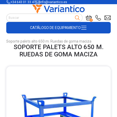
+34 643 01 33 47
info@variantico.es
Manutención
0
Accesorios para carretillas
CATÁLOGO DE EQUIPAMIENTO
Útiles de almacén
Útiles de construcción
Soporte palets alto 650 m. Ruedas de goma maciza
Productos de plástico y madera
SOPORTE PALETS ALTO 650 M.
Encofrado
RUEDAS DE GOMA MACIZA