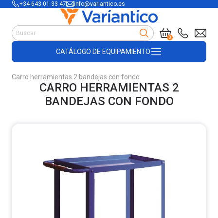
+34 643 01 33 47
info@variantico.es
Manutención
0
Accesorios para carretillas
CATÁLOGO DE EQUIPAMIENTO
Útiles de almacén
Útiles de construcción
Carro herramientas 2 bandejas con fondo
Productos de plástico y madera
CARRO HERRAMIENTAS 2
Encofrado
BANDEJAS CON FONDO