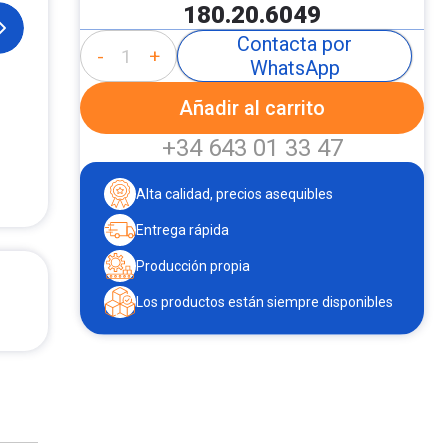
180.20.6049
Contacta por
-
+
WhatsApp
Añadir al carrito
+34 643 01 33 47
Alta calidad, precios asequibles
Entrega rápida
Producción propia
Los productos están siempre disponibles