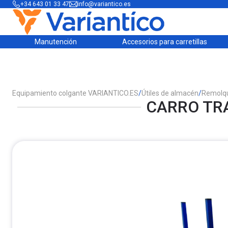
+34 643 01 33 47
info@variantico.es
Manutención
Accesorios para carretillas
Equipamiento colgante VARIANTICO.ES
/
Útiles de almacén
/
Remolq
CARRO TRA