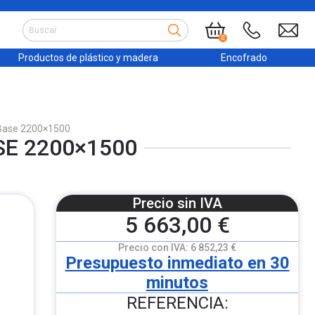
0
Productos de plástico y madera
Encofrado
 Base 2200×1500
SE 2200×1500
Precio sin IVA
5 663,00 €
Precio con IVA:
6 852,23 €
Presupuesto inmediato en 30
minutos
REFERENCIA: