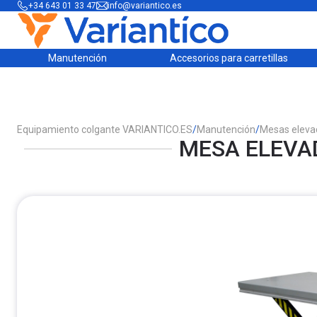
+34 643 01 33 47
info@variantico.es
Manutención
Accesorios para carretillas
Equipamiento colgante VARIANTICO.ES
/
Manutención
/
Mesas eleva
MESA ELEVAD