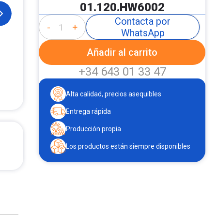
01.120.HW6002
Contacta por
-
+
WhatsApp
Añadir al carrito
+34 643 01 33 47
Alta calidad, precios asequibles
Entrega rápida
Producción propia
Los productos están siempre disponibles