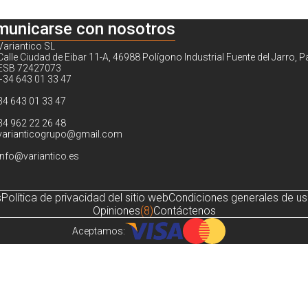
municarse con nosotros
Variantico SL
Calle Ciudad de Eibar 11-A, 46988 Polígono Industrial Fuente del Jarro, P
ESB 72427073
+34 643 01 33 47
34 643 01 33 47
34 962 22 26 48
varianticogrupo@gmail.com
info@variantico.es
s
Política de privacidad del sitio web
Condiciones generales de u
Opiniones
(8)
Contáctenos
Aceptamos:
Noch sind keine Bewertungen vorhanden.