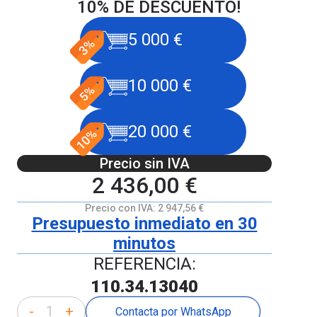
10% DE DESCUENTO!
5 000 €
10 000 €
20 000 €
Precio sin IVA
2 436,00 €
Precio con IVA:
2 947,56 €
Presupuesto inmediato en 30
minutos
REFERENCIA:
110.34.13040
-
+
Contacta por WhatsApp