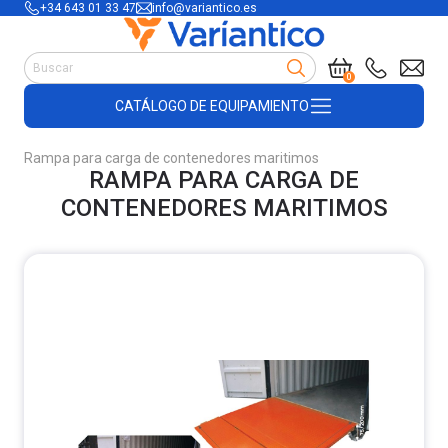
+34 643 01 33 47
info@variantico.es
Manutención
0
Accesorios para carretillas
CATÁLOGO DE EQUIPAMIENTO
Útiles de almacén
Útiles de construcción
Rampa para carga de contenedores maritimos
Productos de plástico y madera
RAMPA PARA CARGA DE
Encofrado
CONTENEDORES MARITIMOS