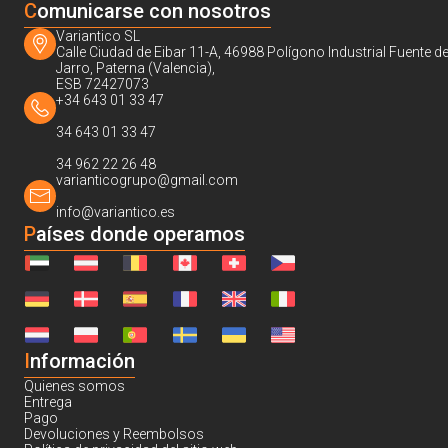
C
omunicarse con nosotros
Variantico SL
Calle Ciudad de Eibar 11-A, 46988 Polígono Industrial Fuente de
Jarro, Paterna (Valencia),
ESB 72427073
+34 643 01 33 47
34 643 01 33 47
34 962 22 26 48
varianticogrupo@gmail.com
info@variantico.es
Países donde operamos
I
nformación
Quienes somos
Entrega
Pago
Devoluciones y Reembolsos