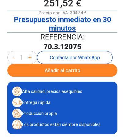
251,52 €
Precio con IVA:
304,34 €
Presupuesto inmediato en 30
minutos
REFERENCIA:
70.3.12075
-
+
Contacta por WhatsApp
Añadir al carrito
Alta calidad, precios asequibles
Entrega rápida
Producción propia
Los productos están siempre disponibles