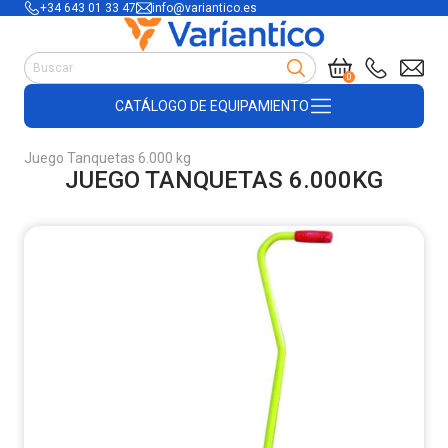
+34 643 01 33 47
info@variantico.es
Manutención
0
Accesorios para carretillas
CATÁLOGO DE EQUIPAMIENTO
Útiles de almacén
Útiles de construcción
Juego Tanquetas 6.000 kg
Productos de plástico y madera
JUEGO TANQUETAS 6.000KG
Encofrado