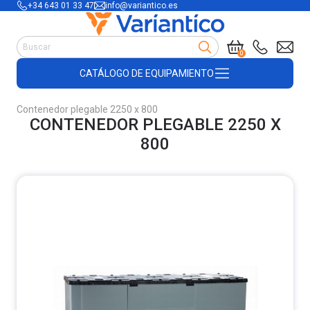
+34 643 01 33 47
info@variantico.es
Manutención
0
Accesorios para carretillas
CATÁLOGO DE EQUIPAMIENTO
Útiles de almacén
Útiles de construcción
Contenedor plegable 2250 x 800
Productos de plástico y madera
CONTENEDOR PLEGABLE 2250 X
Encofrado
800