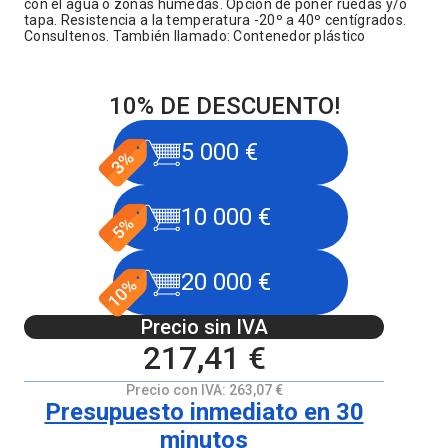
con el agua o zonas húmedas. Opción de poner ruedas y/o
tapa. Resistencia a la temperatura -20º a 40º centígrados.
Consultenos. También llamado: Contenedor plástico
10% DE DESCUENTO!
5 000 €
10 000 €
20 000 €
Precio sin IVA
217,41 €
Precio con IVA:
263,07 €
Presupuesto inmediato en 30
minutos