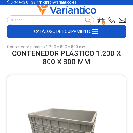
+34 643 01 33 47
info@variantico.es
Manutención
0
Accesorios para carretillas
CATÁLOGO DE EQUIPAMIENTO
Útiles de almacén
Útiles de construcción
Contenedor plástico 1.200 x 800 x 800 mm
Productos de plástico y madera
CONTENEDOR PLÁSTICO 1.200 X
Encofrado
800 X 800 MM