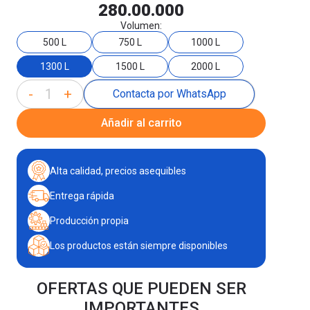
280.00.000
Volumen:
500 L
750 L
1000 L
1300 L
1500 L
2000 L
-
+
Contacta por WhatsApp
Añadir al carrito
Alta calidad, precios asequibles
Entrega rápida
Producción propia
Los productos están siempre disponibles
OFERTAS QUE PUEDEN SER
IMPORTANTES