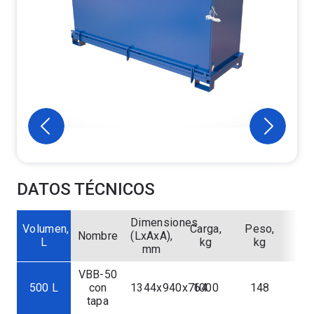
DATOS TÉCNICOS
Dimensiones
Volumen,
Carga,
Peso,
Pre
Nombre
(LxAxA),
L
kg
kg
mm
VBB-50
500 L
con
1344х940х764
1000
148
320
tapa