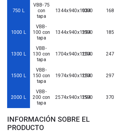
VBB-75
750 L
con
1344х940х1034
1000
168
474
tapa
VBB-
1000 L
100 con
1344х940х1294
1000
185
607
tapa
VBB-
1300 L
130 con
1704х940х1294
1200
247
897
tapa
VBB-
1500 L
150 con
1974х940х1294
1200
297
664
tapa
VBB-
2000 L
200 con
2574х940х1294
1500
370
041
tapa
INFORMACIÓN SOBRE EL
PRODUCTO