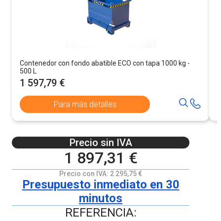
Contenedor con fondo abatible ECO con tapa 1000 kg -
C
500 L
7
1 597,79 €
Para más detalles
Precio sin IVA
1 897,31 €
Precio con IVA:
2 295,75 €
Presupuesto inmediato en 30
minutos
REFERENCIA: