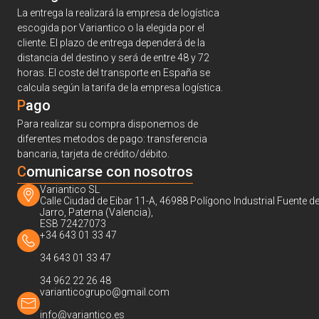
La entrega la realizará la empresa de logística
escogida por Variantico o la elegida por el
cliente. El plazo de entrega dependerá de la
distancia del destino y será de entre 48 y 72
horas. El coste del transporte en España se
calcula según la tarifa de la empresa logística.
Pago
Para realizar su compra disponemos de
diferentes metodos de pago: transferencia
bancaria, tarjeta de crédito/débito.
C
omunicarse con nosotros
Variantico SL
Calle Ciudad de Eibar 11-A, 46988 Polígono Industrial Fuente de
Jarro, Paterna (Valencia),
ESB 72427073
+34 643 01 33 47
34 643 01 33 47
34 962 22 26 48
varianticogrupo@gmail.com
info@variantico.es