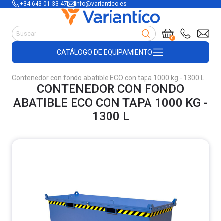
+34 643 01 33 47
info@variantico.es
Manutención
0
Accesorios para carretillas
CATÁLOGO DE EQUIPAMIENTO
Útiles de almacén
Útiles de construcción
Contenedor con fondo abatible ECO con tapa 1000 kg - 1300 L
Productos de plástico y madera
CONTENEDOR CON FONDO
Encofrado
ABATIBLE ECO CON TAPA 1000 KG -
1300 L