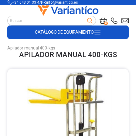
+34 643 01 33 47
info@variantico.es
Manutención
0
Accesorios para carretillas
CATÁLOGO DE EQUIPAMIENTO
Útiles de almacén
Útiles de construcción
Apilador manual 400-kgs
Productos de plástico y madera
APILADOR MANUAL 400-KGS
Encofrado