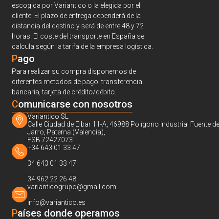
escogida por Variantico o la elegida por el
cliente. El plazo de entrega dependerá de la
distancia del destino y será de entre 48 y 72
horas. El coste del transporte en España se
calcula según la tarifa de la empresa logística.
Pago
Para realizar su compra disponemos de
diferentes metodos de pago: transferencia
bancaria, tarjeta de crédito/débito.
C
omunicarse con nosotros
Variantico SL
Calle Ciudad de Eibar 11-A, 46988 Polígono Industrial Fuente de
Jarro, Paterna (Valencia),
ESB 72427073
+34 643 01 33 47
34 643 01 33 47
34 962 22 26 48
varianticogrupo@gmail.com
info@variantico.es
Países donde operamos