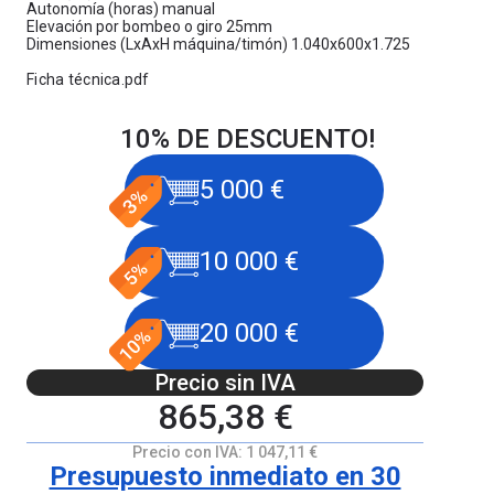
Autonomía (horas) manual
Elevación por bombeo o giro 25mm
Dimensiones (LxAxH máquina/timón) 1.040x600x1.725
Ficha técnica.pdf
10% DE DESCUENTO!
5 000 €
10 000 €
20 000 €
Precio sin IVA
865,38 €
Precio con IVA:
1 047,11 €
Presupuesto inmediato en 30