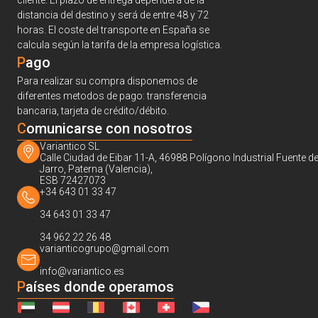
cliente. El plazo de entrega dependerá de la
distancia del destino y será de entre 48 y 72
horas. El coste del transporte en España se
calcula según la tarifa de la empresa logística.
Pago
Para realizar su compra disponemos de
diferentes metodos de pago: transferencia
bancaria, tarjeta de crédito/débito.
C
omunicarse con nosotros
Variantico SL
Calle Ciudad de Eibar 11-A, 46988 Polígono Industrial Fuente de
Jarro, Paterna (Valencia),
ESB 72427073
+34 643 01 33 47
34 643 01 33 47
34 962 22 26 48
varianticogrupo@gmail.com
info@variantico.es
Países donde operamos