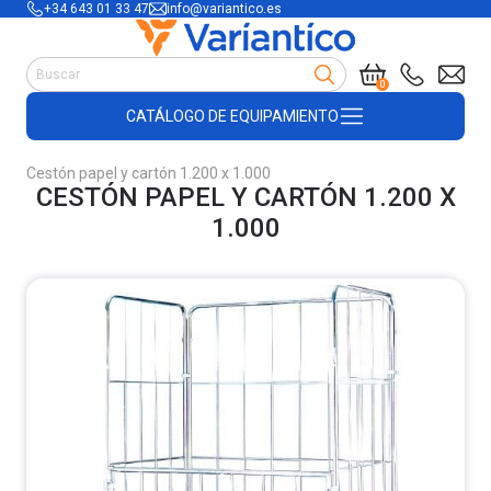
+34 643 01 33 47
info@variantico.es
Manutención
0
Accesorios para carretillas
CATÁLOGO DE EQUIPAMIENTO
Útiles de almacén
Útiles de construcción
Cestón papel y cartón 1.200 x 1.000
Productos de plástico y madera
CESTÓN PAPEL Y CARTÓN 1.200 X
Encofrado
1.000