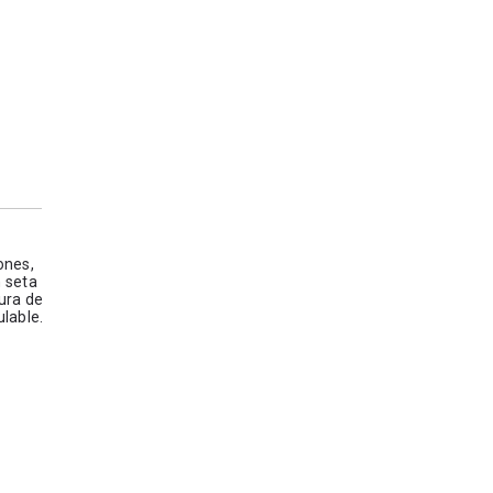
ones,
n seta
ura de
ulable.