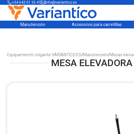
+34 643 01 33 47
info@variantico.es
Manutención
Accesorios para carretillas
Equipamiento colgante VARIANTICO.ES
/
Manutención
/
Mesas eleva
MESA ELEVADORA E