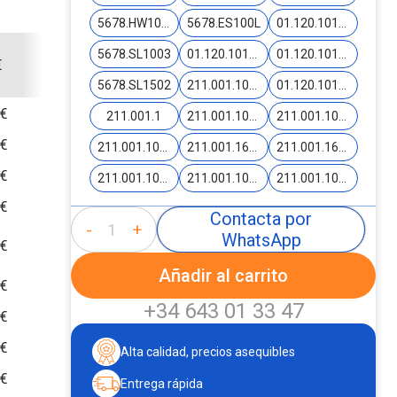
5678.HW1012-Y
5678.ES100L
01.120.10147
5678.SL1003
01.120.10162
01.120.10163
€
5678.SL1502
211.001.10140
01.120.10141
 €
211.001.1
211.001.10145-B
211.001.10174-BG2
 €
211.001.10173-BGS
211.001.16021-ST
211.001.16021-TC
 €
211.001.10192-CB
211.001.10144-RG
211.001.10161-FM
 €
Contacta por
-
+
WhatsApp
 €
Añadir al carrito
 €
+34 643 01 33 47
 €
 €
Alta calidad, precios asequibles
 €
Entrega rápida