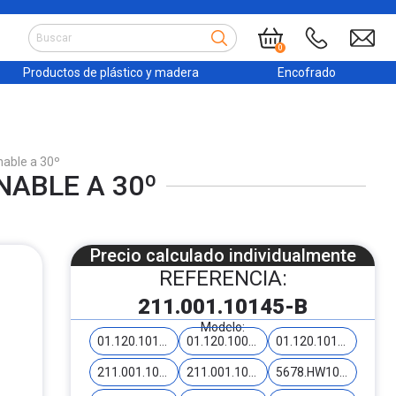
0
Productos de plástico y madera
Encofrado
nable a 30º
NABLE A 30º
Precio calculado individualmente
REFERENCIA:
211.001.10145-B
Modelo:
01.120.10178-T
01.120.10000
01.120.10139
211.001.10155
211.001.10161
5678.HW1001-220