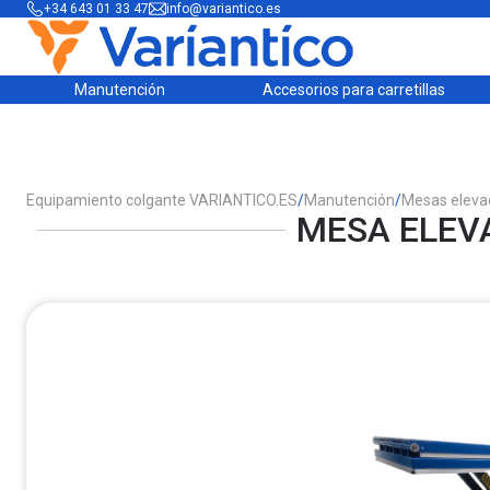
+34 643 01 33 47
info@variantico.es
Manutención
Accesorios para carretillas
Equipamiento colgante VARIANTICO.ES
/
Manutención
/
Mesas eleva
MESA ELEVA