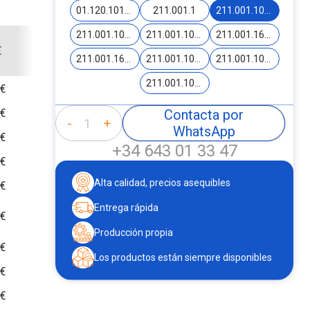
01.120.10141
211.001.1
211.001.10145-B
211.001.10174-BG2
211.001.10173-BGS
211.001.16021-ST
€
211.001.16021-TC
211.001.10192-CB
211.001.10144-RG
211.001.10161-FM
 €
 €
Contacta por
-
+
WhatsApp
 €
+34 643 01 33 47
 €
Alta calidad, precios asequibles
 €
Entrega rápida
 €
Producción propia
 €
Los productos están siempre disponibles
 €
 €