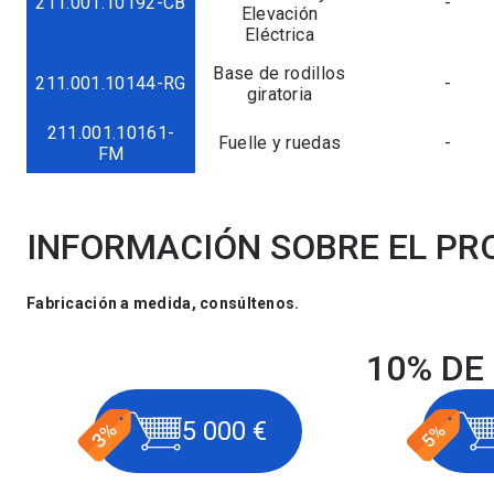
211.001.10192-CB
-
Elevación
Eléctrica
Base de rodillos
211.001.10144-RG
-
giratoria
211.001.10161-
Fuelle y ruedas
-
FM
INFORMACIÓN SOBRE EL P
Fabricación a medida, consúltenos.
10% DE
5 000 €