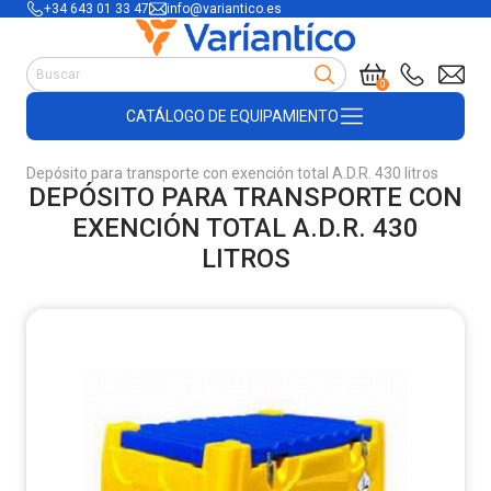
+34 643 01 33 47
info@variantico.es
Manutención
0
Accesorios para carretillas
CATÁLOGO DE EQUIPAMIENTO
Útiles de almacén
Útiles de construcción
Depósito para transporte con exención total A.D.R. 430 litros
Productos de plástico y madera
DEPÓSITO PARA TRANSPORTE CON
Encofrado
EXENCIÓN TOTAL A.D.R. 430
LITROS